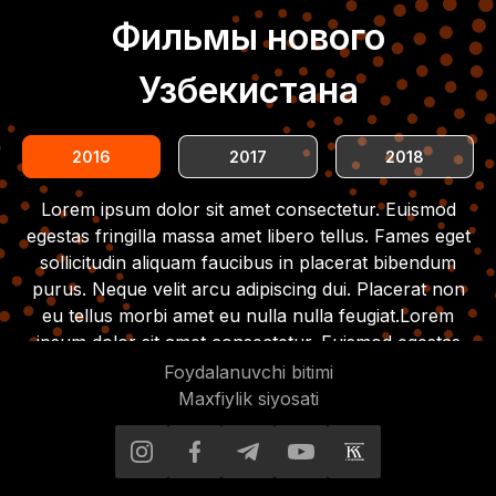
Фильмы нового
Узбекистана
2016
2017
2018
Lorem ipsum dolor sit amet consectetur. Euismod
egestas fringilla massa amet libero tellus. Fames eget
sollicitudin aliquam faucibus in placerat bibendum
purus. Neque velit arcu adipiscing dui. Placerat non
eu tellus morbi amet eu nulla nulla feugiat.Lorem
ipsum dolor sit amet consectetur. Euismod egestas
fringilla massa amet libero tellus. Fames eget
Foydalanuvchi bitimi
sollicitudin aliquam faucibus in placerat bibendum
Maxfiylik siyosati
purus. Neque velit arcu adipiscing dui. Placerat non
eu tellus morbi amet eu nulla nulla feugiat.