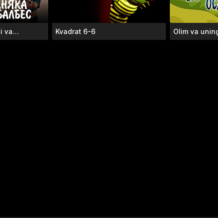
i va
Kvadrat 6-6
Olim va unin