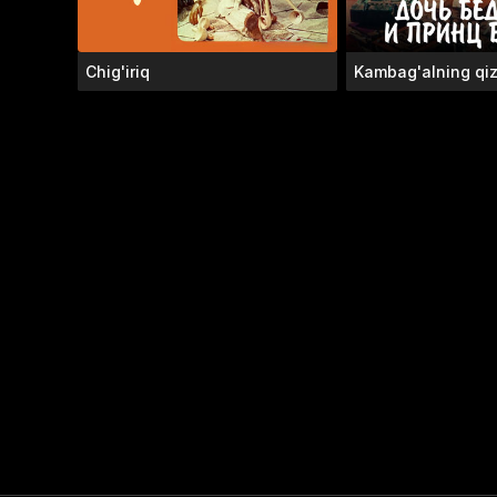
Chig'iriq
Kambag'alning qiz
shahzoda Balbes