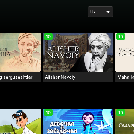
Uz
10
10
g sarguzashtlari
Alisher Navoiy
Mahall
10
10