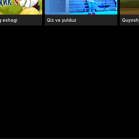
g eshagi
Qiz va yulduz
Quyosh 