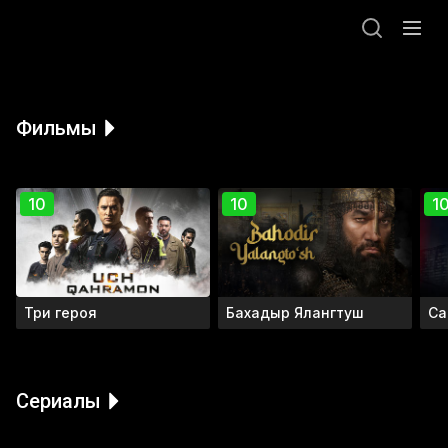
Фильмы
10
10
1
Три героя
Бахадыр Ялангтуш
Са
Сериалы