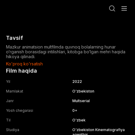
Tomosha qilish
Tavsif
Mazkur animatsion multfilmda quvnoq bolalarning hunar
o‘rganish borasidagi intilishlari, kitobga bo‘lgan mehri haqida
hikoya qilinadi.
Ko'proq ko'rsatish
Film haqida
Yil
2022
Mamlakat
O'zbekiston
Janr
Multserial
Yosh chegarasi
0
+
Til
O'zbek
Studiya
O'zbekiston Kinematografiya
agentligi
,