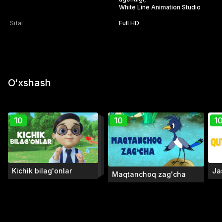
White Line Animation Studio
Sifat
Full HD
O‘xshash
10
10
1
Kichik bilag'onlar
Ja
Maqtanchoq zag'cha