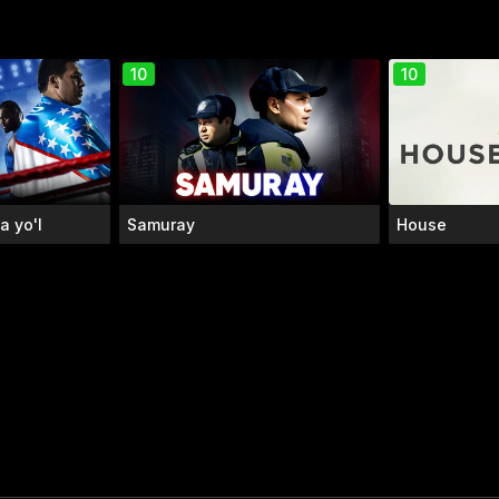
10
10
a yo'l
Samuray
House