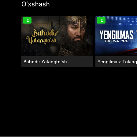
O‘xshash
10
10
Bahodir Yalangto'sh
Yengilmas: Tokiog