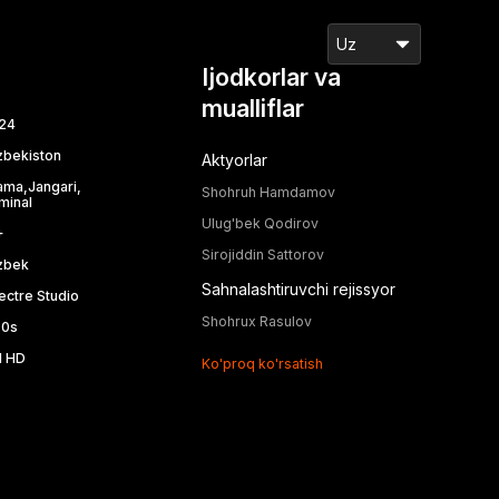
Uz
Ijodkorlar va
mualliflar
24
zbekiston
Aktyorlar
ama
,
Jangari
,
Shohruh Hamdamov
minal
Ulug'bek Qodirov
+
Sirojiddin Sattorov
zbek
Sahnalashtiruvchi rejissyor
ectre Studio
Shohrux Rasulov
0
s
l HD
Ko'proq ko'rsatish