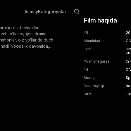
Asosiy
Kategoriyalar
arning o‘z
Film haqida
 hikoya qiluvchi
rning o‘z faoliyatlari
bilan birlashgan
Yil
20
chi o‘tkir syujetli drama
hiliklarga qaramay,
amonlar, o‘z yo‘llarida duch
g izlanishlari,
Mamlakat
O'
ishadi. Voqealik davomida,
h bilan to‘qnashuvga
Janr
Dr
ni rejalashtirayotgan jinoiy guruh
uzaga kelishi mumkun
Kri
alari natijasida yuzaga kelishi
da, film bosh
Yosh chegarasi
12
h maqsadida, film bosh
tishlari va
Til
O'
‘tishlari va hayotlarini xavf
m nafaqat
monlarning jasorati va
a jinoyatchilik
Studiya
Sp
kinlashib borayotgan dunyoda
t va haqiqiy
Davomiyligi
0
d
naqadar muhim ekanligi
usini ham o‘rganadi.
Sifat
Ful