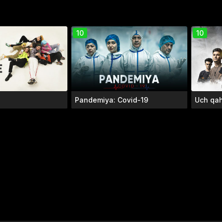
10
10
Pandemiya: Covid-19
Uch qa