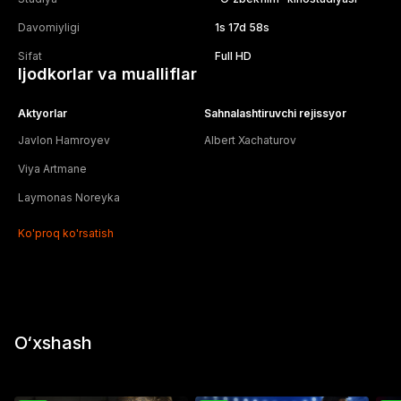
Davomiyligi
1
s
17
d
58
s
Sifat
Full HD
Ijodkorlar va mualliflar
Aktyorlar
Sahnalashtiruvchi rejissyor
Javlon Hamroyev
Albert Xachaturov
Viya Artmane
Laymonas Noreyka
Ko'proq ko'rsatish
O‘xshash